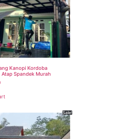
ang Kanopi Kordoba
s Atap Spandek Murah
0
art
Sale!