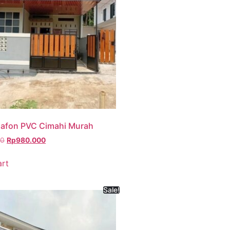
lafon PVC Cimahi Murah
00
Rp
980.000
art
Sale!