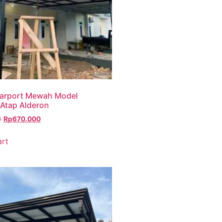
arport Mewah Model
Atap Alderon
0
Rp
670.000
art