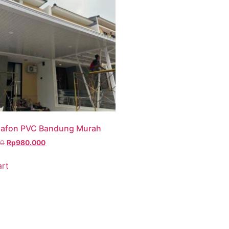
lafon PVC Bandung Murah
00
Rp
980.000
art