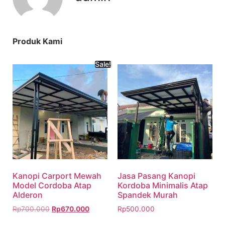
Produk Kami
Sale!
Kanopi Carport Mewah
Jasa Pasang Kanopi
Model Cordoba Atap
Kordoba Minimalis Atap
Alderon
Spandek Murah
Rp
700.000
Rp
670.000
Rp
500.000